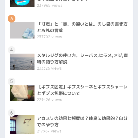
237965 views
3
「寸志」と「志」の違いとは。のし袋の書き方
とお礼の言葉
237702 views
4
メタルジグの使い方。シーバス,ヒラメ,アジ,青
物の釣り方解説
233326 views
5
【ギプス固定】ギプスシーネとギプスシャーレ
とギプス包帯について
229426 views
6
アカスリの効果と頻度は？体臭に効果的？自分
でのやり方
217967 views