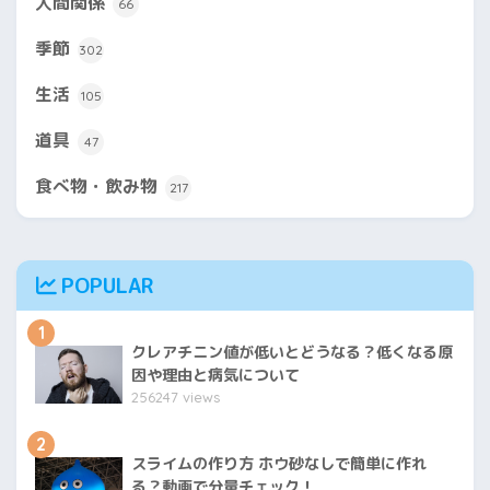
人間関係
66
季節
302
生活
105
道具
47
食べ物・飲み物
217
POPULAR
1
クレアチニン値が低いとどうなる？低くなる原
因や理由と病気について
256247 views
2
スライムの作り方 ホウ砂なしで簡単に作れ
る？動画で分量チェック！