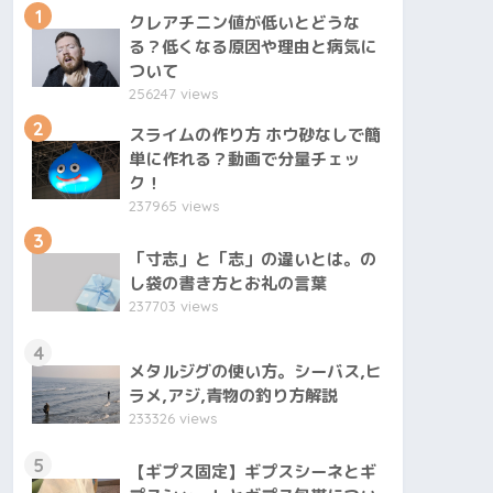
1
クレアチニン値が低いとどうな
る？低くなる原因や理由と病気に
ついて
256247 views
2
スライムの作り方 ホウ砂なしで簡
単に作れる？動画で分量チェッ
ク！
237965 views
3
「寸志」と「志」の違いとは。の
し袋の書き方とお礼の言葉
237703 views
4
メタルジグの使い方。シーバス,ヒ
ラメ,アジ,青物の釣り方解説
233326 views
5
【ギプス固定】ギプスシーネとギ