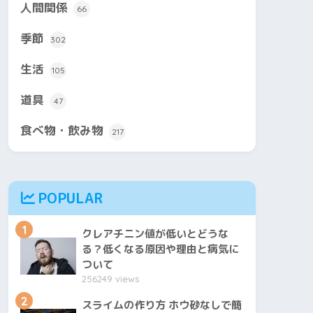
人間関係
66
季節
302
生活
105
道具
47
食べ物・飲み物
217
POPULAR
1
クレアチニン値が低いとどうな
る？低くなる原因や理由と病気に
ついて
256249 views
2
スライムの作り方 ホウ砂なしで簡