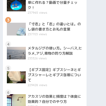
単に作れる？動画で分量チェッ
ク！
237965 views
3
「寸志」と「志」の違いとは。の
し袋の書き方とお礼の言葉
237703 views
4
メタルジグの使い方。シーバス,ヒ
ラメ,アジ,青物の釣り方解説
233326 views
5
【ギプス固定】ギプスシーネとギ
プスシャーレとギプス包帯につい
て
229428 views
6
アカスリの効果と頻度は？体臭に
効果的？自分でのやり方