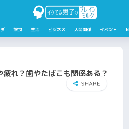
ラダ
飲食
生活
ビジネス
人間関係
イベント
N
や疲れ？歯やたばこも関係ある？