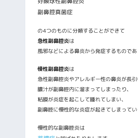
好酸球性副鼻腔炎
副鼻腔真菌症
の4つのものに分類することができて
急性副鼻腔炎
は
風邪などによる鼻炎から発症するものであ
慢性副鼻腔炎
は
急性副鼻腔炎やアレルギー性の鼻炎が長引
膿汁が副鼻腔内に溜まってしまったり、
粘膜が炎症を起こして腫れてしまい、
副鼻腔に慢性的な炎症が起きてしまってい
慢性的な副鼻腔炎は