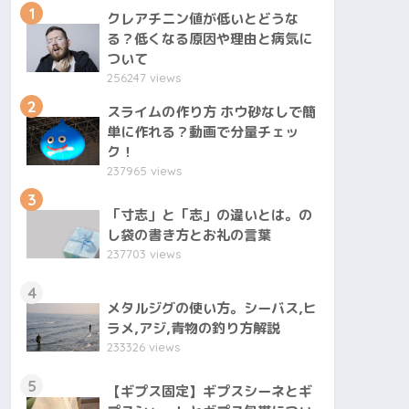
1
クレアチニン値が低いとどうな
る？低くなる原因や理由と病気に
ついて
256247 views
2
スライムの作り方 ホウ砂なしで簡
単に作れる？動画で分量チェッ
ク！
237965 views
3
「寸志」と「志」の違いとは。の
し袋の書き方とお礼の言葉
237703 views
4
メタルジグの使い方。シーバス,ヒ
ラメ,アジ,青物の釣り方解説
233326 views
5
【ギプス固定】ギプスシーネとギ