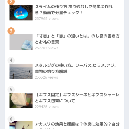
2
スライムの作り方 ホウ砂なしで簡単に作れ
る？動画で分量チェック！
237965 views
3
「寸志」と「志」の違いとは。のし袋の書き方
とお礼の言葉
237703 views
4
メタルジグの使い方。シーバス,ヒラメ,アジ,
青物の釣り方解説
233326 views
5
【ギプス固定】ギプスシーネとギプスシャーレ
とギプス包帯について
229428 views
6
アカスリの効果と頻度は？体臭に効果的？自分