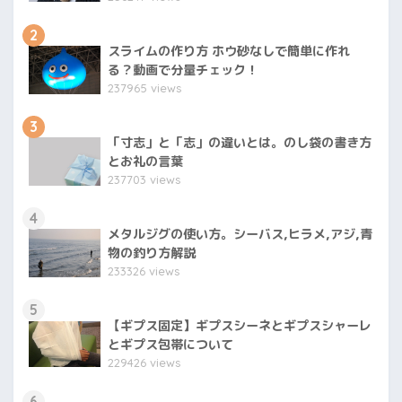
2
スライムの作り方 ホウ砂なしで簡単に作れ
る？動画で分量チェック！
237965 views
3
「寸志」と「志」の違いとは。のし袋の書き方
とお礼の言葉
237703 views
4
メタルジグの使い方。シーバス,ヒラメ,アジ,青
物の釣り方解説
233326 views
5
【ギプス固定】ギプスシーネとギプスシャーレ
とギプス包帯について
229426 views
6