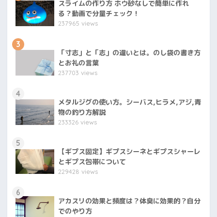
スライムの作り方 ホウ砂なしで簡単に作れ
る？動画で分量チェック！
237965 views
3
「寸志」と「志」の違いとは。のし袋の書き方
とお礼の言葉
237703 views
4
メタルジグの使い方。シーバス,ヒラメ,アジ,青
物の釣り方解説
233326 views
5
【ギプス固定】ギプスシーネとギプスシャーレ
とギプス包帯について
229428 views
6
アカスリの効果と頻度は？体臭に効果的？自分
でのやり方