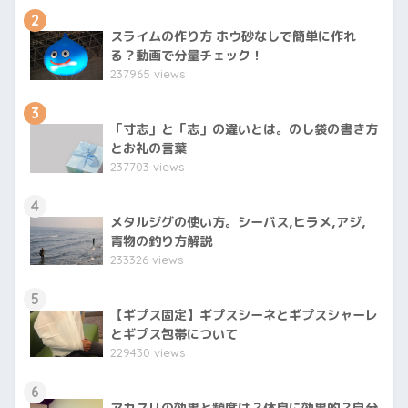
2
スライムの作り方 ホウ砂なしで簡単に作れ
る？動画で分量チェック！
237965 views
3
「寸志」と「志」の違いとは。のし袋の書き方
とお礼の言葉
237703 views
4
メタルジグの使い方。シーバス,ヒラメ,アジ,
青物の釣り方解説
233326 views
5
【ギプス固定】ギプスシーネとギプスシャーレ
とギプス包帯について
229430 views
6