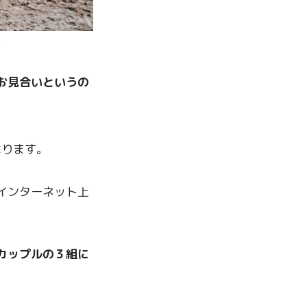
。
お見合いというの
なります。
インターネット上
カップルの３組に