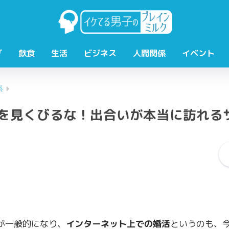
ダ
飲食
生活
ビジネス
人間関係
イベント
係
を見くびるな！出合いが本当に訪れる
が一般的になり、
インターネット上での婚活
というのも、