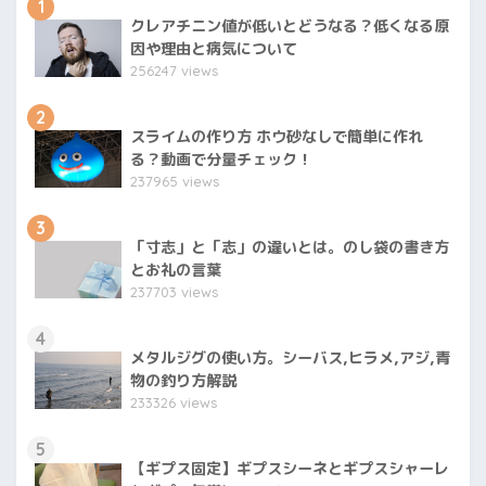
1
クレアチニン値が低いとどうなる？低くなる原
因や理由と病気について
256247 views
2
スライムの作り方 ホウ砂なしで簡単に作れ
る？動画で分量チェック！
237965 views
3
「寸志」と「志」の違いとは。のし袋の書き方
とお礼の言葉
237703 views
4
メタルジグの使い方。シーバス,ヒラメ,アジ,青
物の釣り方解説
233326 views
5
【ギプス固定】ギプスシーネとギプスシャーレ