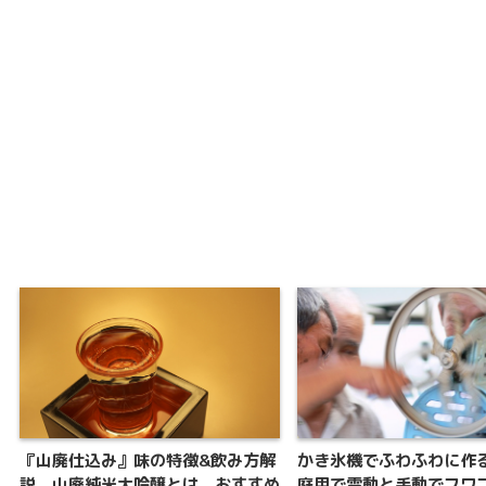
『山廃仕込み』味の特徴&飲み方解
かき氷機でふわふわに作
説。山廃純米大吟醸とは。おすすめ
庭用で電動と手動でフワ