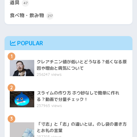
道具
47
食べ物・飲み物
217
POPULAR
1
クレアチニン値が低いとどうなる？低くなる原
因や理由と病気について
256247 views
2
スライムの作り方 ホウ砂なしで簡単に作れ
る？動画で分量チェック！
237965 views
3
「寸志」と「志」の違いとは。のし袋の書き方
とお礼の言葉
237703 views